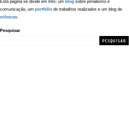
Esta página se divide em três: um
blog
sobre jornalismo e
comunicação, um
portfólio
de trabalhos realizados e um blog de
crônicas
.
Pesquisar
PESQUISAR
GIOVANNI RAMOS
JORNALISMO | COMUNICAÇÃO | NOVOS MEDIA
GIOVANNI RAMOS
JORNALISMO | COMUNICAÇÃO | NOVOS MEDIA