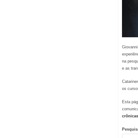
Giovanni
experiên
na pesqu
e as tra
Catarine
os curso
Esta pág
comunic
crônica
Pesquis