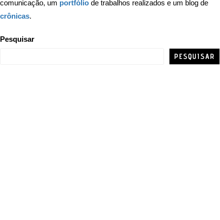
comunicação, um
portfólio
de trabalhos realizados e um blog de
crônicas
.
Pesquisar
PESQUISAR
GIOVANNI RAMOS
JORNALISMO | COMUNICAÇÃO | NOVOS MEDIA
GIOVANNI RAMOS
JORNALISMO | COMUNICAÇÃO | NOVOS MEDIA