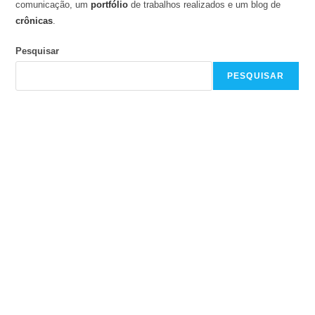
comunicação, um
portfólio
de trabalhos realizados e um blog de
crônicas
.
Pesquisar
PESQUISAR
GIOVANNI RAMOS
JORNALISMO | COMUNICAÇÃO | NOVOS MEDIA
GIOVANNI RAMOS
JORNALISMO | COMUNICAÇÃO | NOVOS MEDIA
GIOVANNI RAMOS