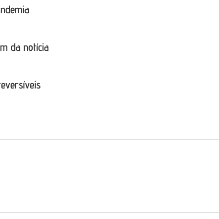
andemia
ém da notícia
eversíveis