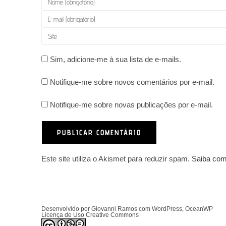
seu
Digite
nome
seu
Digite
ou
endereço
o
nome
de
URL
Sim, adicione-me à sua lista de e-mails.
de
e-
do
usuário
mail
Notifique-me sobre novos comentários por e-mail.
seu
para
para
site
comentar
comentar
Notifique-me sobre novas publicações por e-mail.
(opcional)
Este site utiliza o Akismet para reduzir spam.
Saiba com
Desenvolvido por Giovanni Ramos com WordPress, OceanWP
Licença de Uso Creative Commons