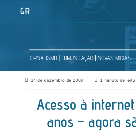
Ir
para
o
conteúdo
JORNALISMO | COMUNICAÇÃO | NOVAS MÍDIAS
Post
Tempo
14 de dezembro de 2009
1 minuto de leitu
publicado:
de
leitura:
Acesso à internet
anos – agora s