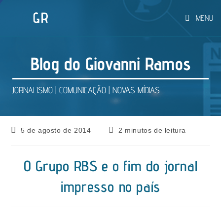
Ir
MENU
para
o
conteúdo
Blog do Giovanni Ramos
JORNALISMO | COMUNICAÇÃO | NOVAS MÍDIAS
Post
Tempo
5 de agosto de 2014
2 minutos de leitura
publicado:
de
leitura:
O Grupo RBS e o fim do jornal
impresso no país