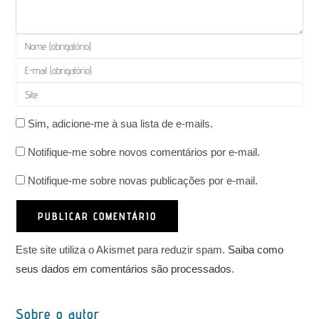
Digite
seu
Digite
nome
seu
Digite
ou
endereço
o
nome
de
Sim, adicione-me à sua lista de e-mails.
URL
de
e-
do
usuário
Notifique-me sobre novos comentários por e-mail.
mail
seu
para
para
site
Notifique-me sobre novas publicações por e-mail.
comentar
comentar
(opcional)
Este site utiliza o Akismet para reduzir spam.
Saiba como
seus dados em comentários são processados
.
Sobre o autor