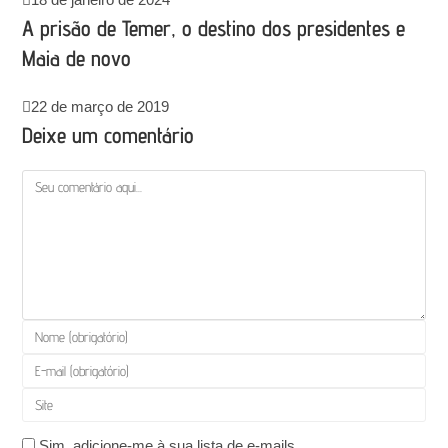
A prisão de Temer, o destino dos presidentes e
Maia de novo
22 de março de 2019
Deixe um comentário
Comentário
Digite
seu
Digite
nome
seu
Digite
ou
endereço
o
nome
de
Sim, adicione-me à sua lista de e-mails.