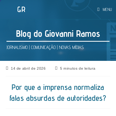
Ir
MENU
para
o
conteúdo
Blog do Giovanni Ramos
JORNALISMO | COMUNICAÇÃO | NOVAS MÍDIAS
Post
Tempo
14 de abril de 2026
5 minutos de leitura
publicado:
de
leitura:
Por que a imprensa normaliza
falas absurdas de autoridades?