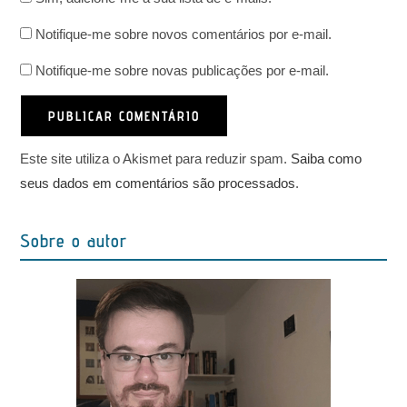
URL
de
e-
do
usuário
Notifique-me sobre novos comentários por e-mail.
mail
seu
para
para
site
Notifique-me sobre novas publicações por e-mail.
comentar
comentar
(opcional)
Este site utiliza o Akismet para reduzir spam.
Saiba como
seus dados em comentários são processados
.
Sobre o autor