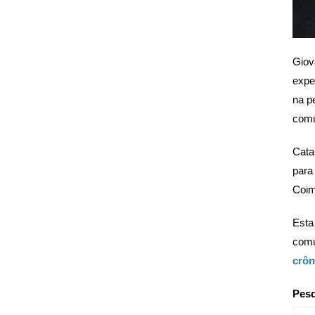
Giov
expe
na p
comu
Cata
para
Coim
Esta
com
crôn
Pesq