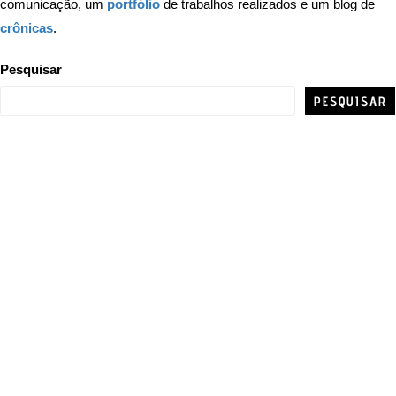
comunicação, um
portfólio
de trabalhos realizados e um blog de
crônicas
.
Pesquisar
PESQUISAR
GIOVANNI RAMOS
JORNALISMO | COMUNICAÇÃO | NOVOS MEDIA
GIOVANNI RAMOS
JORNALISMO | COMUNICAÇÃO | NOVOS MEDIA