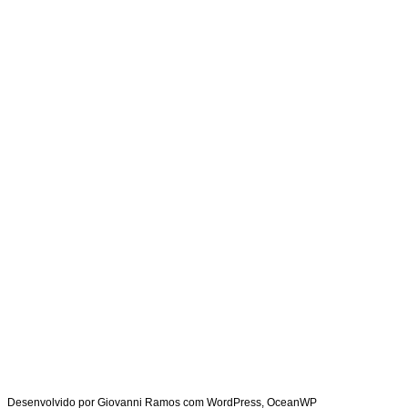
GIOVANNI RAMOS
JORNALISMO | COMUNICAÇÃO | NOVOS MEDIA
GIOVANNI RAMOS
JORNALISMO | COMUNICAÇÃO | NOVOS MEDIA
GIOVANNI RAMOS
JORNALISTA | PROFESSOR | PESQUISADOR
Desenvolvido por Giovanni Ramos com WordPress, OceanWP