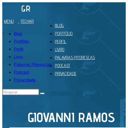
Ir
para
MENU
FECHAR
o
BLOG
conteúdo
PORTFÓLIO
Blog
Portfólio
PERFIL
Perfil
LIVRO
Livro
PALAVRAS PITORESCAS
Palavras Pitorescas
PODCAST
Podcast
PRIVACIDADE
Privacidade
Pesquisar
neste
site
GIOVANNI RAMOS