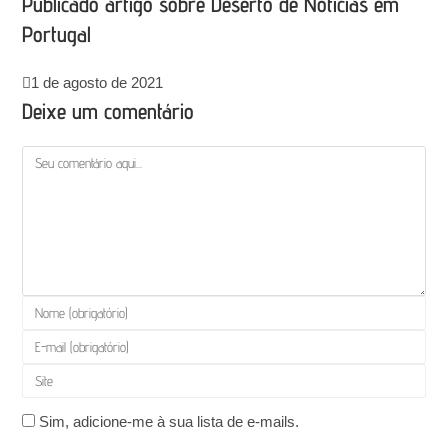
Publicado artigo sobre Deserto de Noticias em
Portugal
1 de agosto de 2021
Deixe um comentário
Comentário
Digite
seu
Digite
nome
seu
Digite
ou
endereço
o
nome
de
Sim, adicione-me à sua lista de e-mails.
URL
de
e-