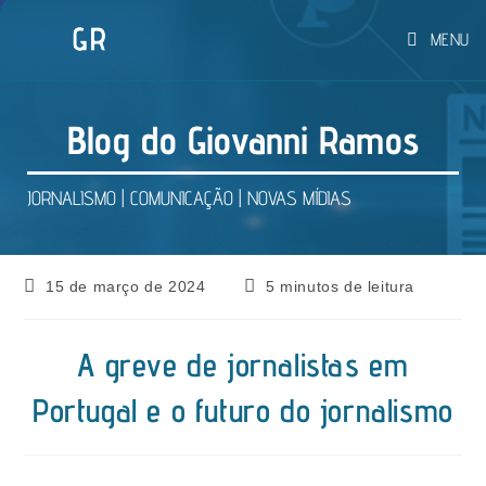
Ir
MENU
para
o
conteúdo
Blog do Giovanni Ramos
JORNALISMO | COMUNICAÇÃO | NOVAS MÍDIAS
Post
Tempo
15 de março de 2024
5 minutos de leitura
publicado:
de
leitura:
A greve de jornalistas em
Portugal e o futuro do jornalismo