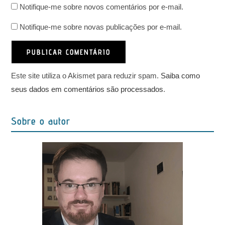
do
usuário
Notifique-me sobre novos comentários por e-mail.
mail
seu
para
para
site
Notifique-me sobre novas publicações por e-mail.
comentar
comentar
(opcional)
Este site utiliza o Akismet para reduzir spam.
Saiba como
seus dados em comentários são processados
.
Sobre o autor