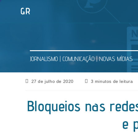
Ir
para
o
conteúdo
JORNALISMO | COMUNICAÇÃO | NOVAS MÍDIAS
Post
Tempo
27 de julho de 2020
3 minutos de leitura
publicado:
de
leitura:
Bloqueios nas redes 
e 