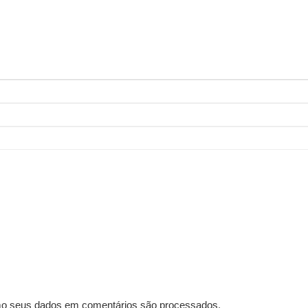
o seus dados em comentários são processados
.