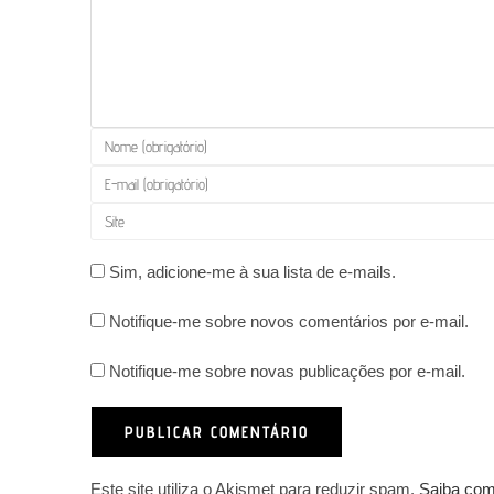
Digite
seu
Digite
nome
seu
Digite
ou
endereço
o
nome
de
URL
Sim, adicione-me à sua lista de e-mails.
de
e-
do
usuário
mail
Notifique-me sobre novos comentários por e-mail.
seu
para
para
site
comentar
comentar
Notifique-me sobre novas publicações por e-mail.
(opcional)
Este site utiliza o Akismet para reduzir spam.
Saiba com