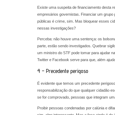
Existe uma suspeita de financiamento desta red
empresários governistas. Financiar um grupo
públicas é crime, sim. Mas bloquear esses ci
nessas investigações?
Perceba: não houve uma sentença: os bolson
parte, estão sendo investigados. Quebrar sigil
um ministro do STF pode tomar para ajudar na
Twitter e Facebook serve para que, além ajuda
4 – Precedente perigoso
É evidente que temos um precedente perigoso
responsabilização do que qualquer cidadão escr
se for comprovado, pessoas que integram uma
Proibir pessoas condenadas por calúnia e di
sim, algo interessante. Mas a fase ainda é de