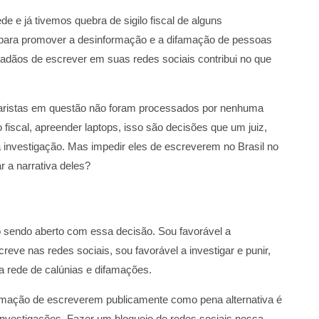
e e já tivemos quebra de sigilo fiscal de alguns
 para promover a desinformação e a difamação de pessoas
dadãos de escrever em suas redes sociais contribui no que
aristas em questão não foram processados por nenhuma
o fiscal, apreender laptops, isso são decisões que um juiz,
 investigação. Mas impedir eles de escreverem no Brasil no
r a narrativa deles?
 sendo aberto com essa decisão. Sou favorável a
eve nas redes sociais, sou favorável a investigar e punir,
 rede de calúnias e difamações.
famação de escreverem publicamente como pena alternativa é
 investigações. Fazer um bloqueio de redes sociais nessa