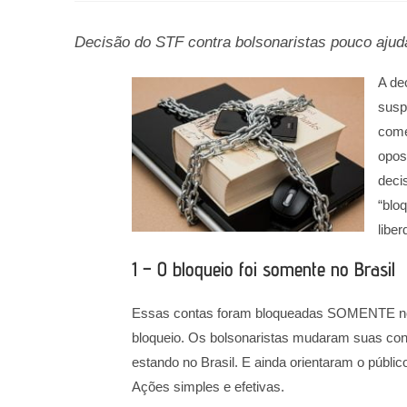
Decisão do STF contra bolsonaristas pouco aju
A de
susp
come
opos
deci
“blo
libe
1 – O bloqueio foi somente no Brasil
Essas contas foram bloqueadas SOMENTE no Bras
bloqueio. Os bolsonaristas mudaram suas con
estando no Brasil. E ainda orientaram o públic
Ações simples e efetivas.