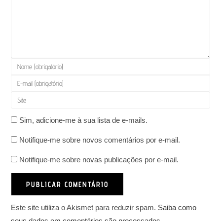
Digite
seu
Digite
nome
seu
Digite
ou
endereço
o
nome
de
Sim, adicione-me à sua lista de e-mails.
URL
de
e-
do
usuário
Notifique-me sobre novos comentários por e-mail.
mail
seu
para
para
site
Notifique-me sobre novas publicações por e-mail.
comentar
comentar
(opcional)
Este site utiliza o Akismet para reduzir spam.
Saiba como
seus dados em comentários são processados
.