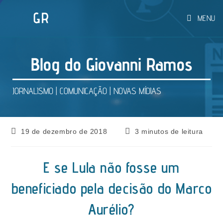
Ir
MENU
para
o
conteúdo
Blog do Giovanni Ramos
JORNALISMO | COMUNICAÇÃO | NOVAS MÍDIAS
Post
Tempo
19 de dezembro de 2018
3 minutos de leitura
publicado:
de
leitura:
E se Lula não fosse um
beneficiado pela decisão do Marco
Aurélio?