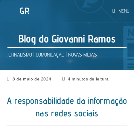
Ir
MENU
para
o
conteúdo
Blog do Giovanni Ramos
JORNALISMO | COMUNICAÇÃO | NOVAS MÍDIAS
Post
Tempo
8 de maio de 2024
4 minutos de leitura
publicado:
de
leitura:
A responsabilidade da informação
nas redes sociais