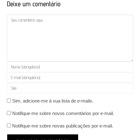
Deixe um comentário
Comentário
Digite
seu
Digite
nome
seu
Digite
ou
endereço
o
nome
de
Sim, adicione-me à sua lista de e-mails.
URL
de
e-
do
usuário
Notifique-me sobre novos comentários por e-mail.
mail
seu
para
para
site
Notifique-me sobre novas publicações por e-mail.
comentar
comentar
(opcional)