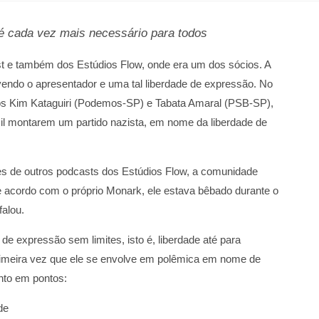
é cada vez mais necessário para todos
t e também dos Estúdios Flow, onde era um dos sócios. A
endo o apresentador e uma tal liberdade de expressão. No
dos Kim Kataguiri (Podemos-SP) e Tabata Amaral (PSB-SP),
il montarem um partido nazista, em nome da liberdade de
tes de outros podcasts dos Estúdios Flow, a comunidade
De acordo com o próprio Monark, ele estava bêbado durante o
falou.
e expressão sem limites, isto é, liberdade até para
imeira vez que ele se envolve em polêmica em nome de
nto em pontos:
de