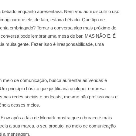
 bêbado enquanto apresentava. Nem vou aqui discutir o uso
maginar que ele, de fato, estava bêbado. Que tipo de
senta embriagado? Tornar a conversa algo mais próximo de
. A conversa pode lembrar uma mesa de bar, MAS NÃO É. É
a muita gente. Fazer isso é irresponsabilidade, uma
m meio de comunicação, busca aumentar as vendas e
Um princípio básico que justificaria qualquer empresa
s nas redes sociais e podcasts, mesmo não profissionais e
diência desses meios.
o Flow após a fala de Monark mostra que o buraco é mais
rela a sua marca, o seu produto, ao meio de comunicação
o é a mensagem.