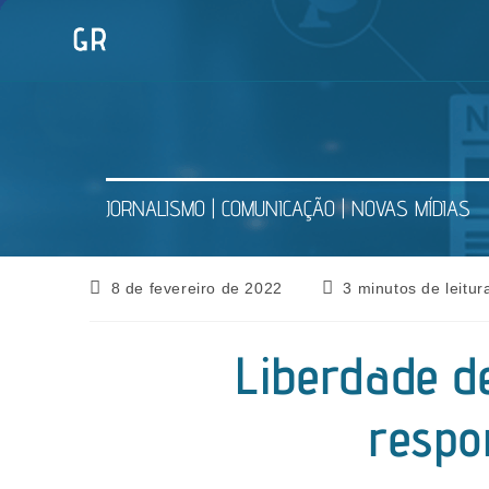
Ir
para
o
conteúdo
JORNALISMO | COMUNICAÇÃO | NOVAS MÍDIAS
Post
Tempo
8 de fevereiro de 2022
3 minutos de leitur
publicado:
de
leitura:
Liberdade d
respo