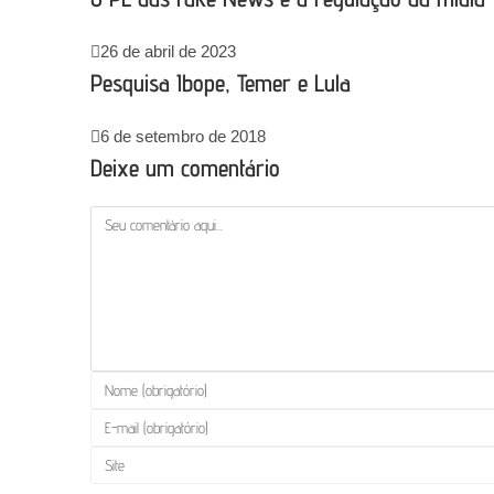
26 de abril de 2023
Pesquisa Ibope, Temer e Lula
6 de setembro de 2018
Deixe um comentário
Comentário
Digite
seu
Digite
nome
seu
Digite
ou
endereço
o