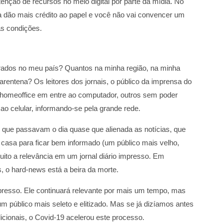
btenção de recursos no meio digital por parte da mídia. No
da dão mais crédito ao papel e você não vai convencer um
sas condições.
trados no meu país? Quantos na minha região, na minha
arentena? Os leitores dos jornais, o público da imprensa do
m homeoffice em entre ao computador, outros sem poder
ao celular, informando-se pela grande rede.
que passavam o dia quase que alienada as notícias, que
 casa para ficar bem informado (um público mais velho,
ito a relevância em um jornal diário impresso. Em
o hard-news está a beira da morte.
presso. Ele continuará relevante por mais um tempo, mas
 público mais seleto e elitizado. Mas se já dizíamos antes
dicionais, o Covid-19 acelerou este processo.