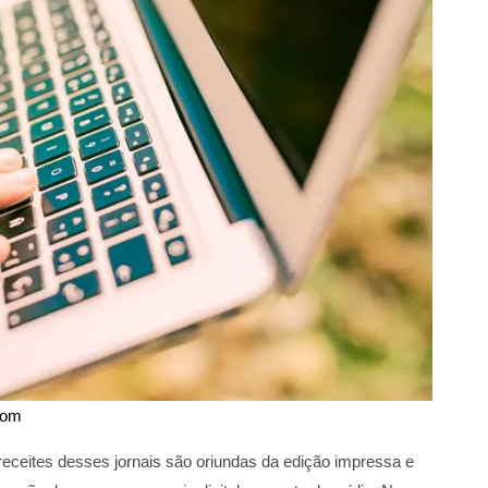
.com
receites desses jornais são oriundas da edição impressa e