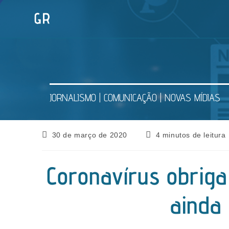
Ir
para
o
conteúdo
JORNALISMO | COMUNICAÇÃO | NOVAS MÍDIAS
Post
Tempo
30 de março de 2020
4 minutos de leitura
publicado:
de
leitura:
Coronavírus obriga 
ainda 