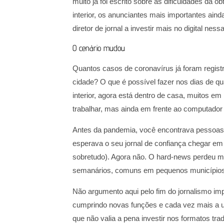
muito já foi escrito sobre as dificuldades da o
interior, os anunciantes mais importantes ain
diretor de jornal a investir mais no digital nes
O cenário mudou
Quantos casos de coronavírus já foram regis
cidade? O que é possível fazer nos dias de qu
interior, agora está dentro de casa, muitos e
trabalhar, mas ainda em frente ao computador 
Antes da pandemia, você encontrava pessoas 
esperava o seu jornal de confiança chegar em
sobretudo). Agora não. O hard-news perdeu mu
semanários, comuns em pequenos municípios, 
Não argumento aqui pelo fim do jornalismo im
cumprindo novas funções e cada vez mais a um
que não valia a pena investir nos formatos tra