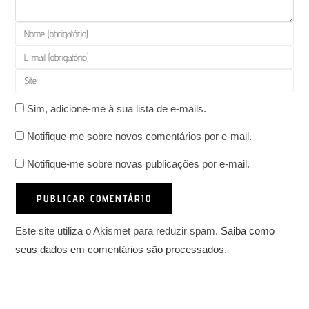
Digite
seu
Digite
nome
seu
Digite
ou
endereço
o
nome
de
Sim, adicione-me à sua lista de e-mails.
URL
de
e-
do
usuário
Notifique-me sobre novos comentários por e-mail.
mail
seu
para
para
site
Notifique-me sobre novas publicações por e-mail.
comentar
comentar
(opcional)
Este site utiliza o Akismet para reduzir spam.
Saiba como
seus dados em comentários são processados
.