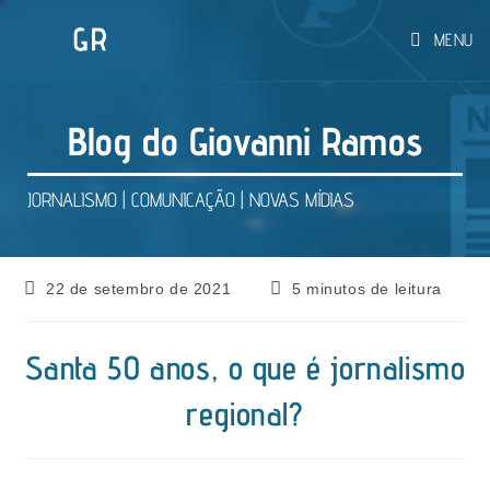
Ir
MENU
para
o
conteúdo
Blog do Giovanni Ramos
JORNALISMO | COMUNICAÇÃO | NOVAS MÍDIAS
Post
Tempo
22 de setembro de 2021
5 minutos de leitura
publicado:
de
leitura:
Santa 50 anos, o que é jornalismo
regional?